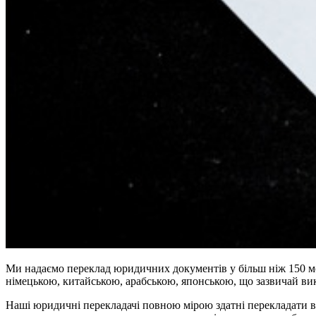
Ми надаємо переклад юридичних документів у більш ніж 150 мо
німецькою, китайською, арабською, японською, що зазвичай вико
Наші юридичні перекладачі повною мірою здатні перекладати вс