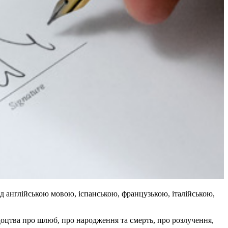
 англійською мовою, іспанською, французькою, італійською,
доцтва про шлюб, про народження та смерть, про розлучення,