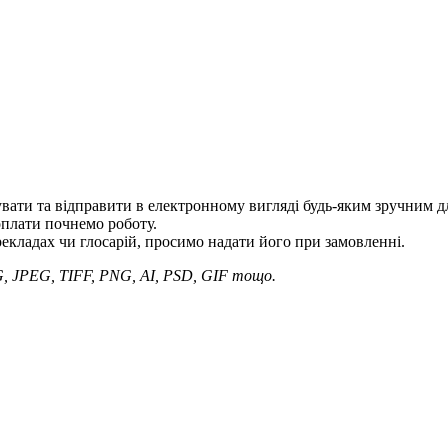
ати та відправити в електронному вигляді будь-яким зручним для
оплати почнемо роботу.
ерекладах чи глосарій, просимо надати його при замовленні.
G, JPEG, TIFF, PNG, AI, PSD, GIF тощо.