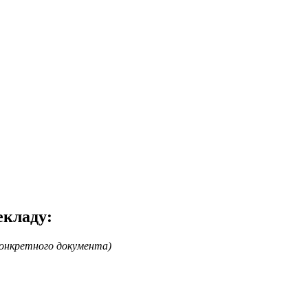
екладу:
конкретного документа)