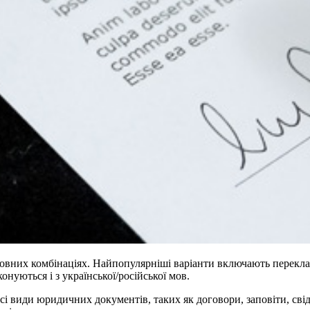
вних комбінаціях. Найпопулярніші варіанти включають переклад
нуються і з української/російської мов.
і види юридичних документів, таких як договори, заповіти, сві