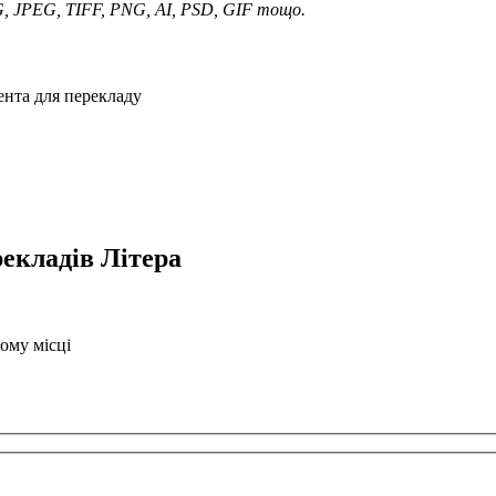
G, JPEG, TIFF, PNG, AI, PSD, GIF тощо.
ента для перекладу
рекладів Літера
ому місці