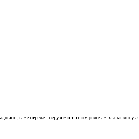
дщини, саме передачі нерухомості своїм родичам з-за кордону аб