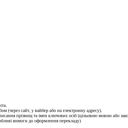
нта.
м (через сайт, у вайбер або на електронну адресу).
исання прізвищ та імен ключових осіб (цільовою мовою або зако
особливі вимоги до оформлення перекладу)