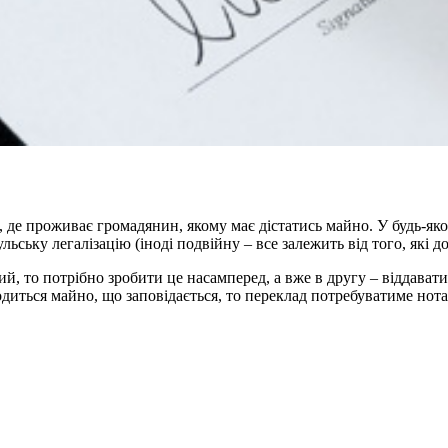
і, де проживає громадянин, якому має дістатись майно. У будь-як
ьську легалізацію (іноді подвійну – все залежить від того, які 
аний, то потрібно зробити це насамперед, а вже в другу – віддав
одиться майно, що заповідається, то переклад потребуватиме нота