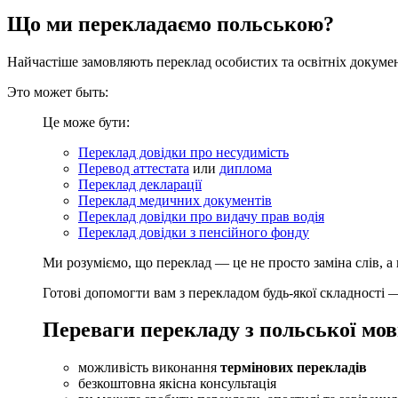
Що ми перекладаємо польською?
Найчастіше замовляють переклад особистих та освітніх докумен
Это может быть:
Це може бути:
Переклад довідки про несудимість
Перевод аттестата
или
диплома
Переклад декларації
Переклад медичних документів
Переклад довідки про видачу прав водія
Переклад довідки з пенсійного фонду
Ми розуміємо, що переклад — це не просто заміна слів, а 
Готові допомогти вам з перекладом будь-якої складності
Переваги перекладу з польської мов
можливість виконання
термінових перекладів
безкоштовна якісна консультація