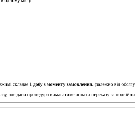
 в одному місці
ежимі складає
1 добу з моменту замовлення.
(залежно від обсяг
казу, але дана процедура вимагатиме оплати переказу за подвійн