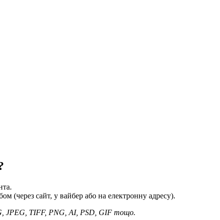
?
нта.
м (через сайт, у вайбер або на електронну адресу).
G, JPEG, TIFF, PNG, AI, PSD, GIF тощо.