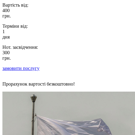
Вартість від:
400
грн.
Терміни від:
1
дня
Нот. засвідчення:
300
грн.
замовити послугу
Прорахунок вартості безкоштовно!