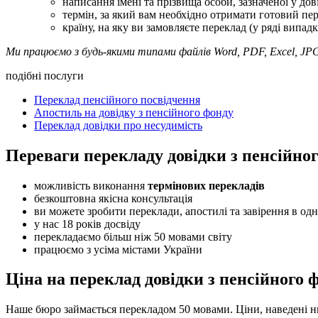
написання імені та прізвища особи, зазначеної у дов
термін, за який вам необхідно отримати готовий пер
країну, на яку ви замовляєте переклад (у ряді випадк
Ми працюємо з будь-якими типами файлів Word, PDF, Excel, JP
подібні послуги
Переклад пенсійного посвідчення
Апостиль на довідку з пенсійного фонду
Переклад довідки про несудимість
Переваги перекладу довідки з пенсійног
можливість виконання
термінових перекладів
безкоштовна якісна консультація
ви можете зробити переклади, апостилі та завірення в одн
у нас 18 років досвіду
перекладаємо більш ніж 50 мовами світу
працюємо з усіма містами України
Ціна на переклад довідки з пенсійного 
Наше бюро займається перекладом 50 мовами. Ціни, наведені ни