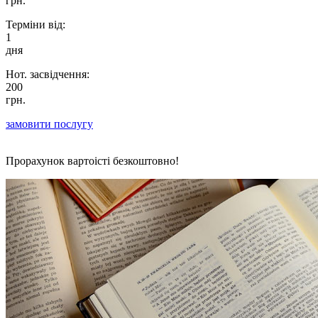
грн.
Терміни від:
1
дня
Нот. засвідчення:
200
грн.
замовити послугу
Прорахунок вартоісті безкоштовно!