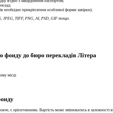
ідці згідно з закордонним паспортом;
еклад;
ів необхідне прикріплення особливої ​​форми завірки);
G, JPEG, TIFF, PNG, AI, PSD, GIF тощо.
о фонду до бюро перекладів Літера
ому місці
фонду
жче, є орієнтовними. Вартість може змінюватись в залежності ві