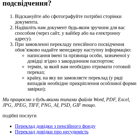
подсвідчення?
Відскануйте або сфотографуйте потрібні сторінки
документа.
Надішліть нам документ будь-яким зручним для вас
способом (через сайт, у вайбер або на електронну
адресу).
При замовленні перекладу пенсійного посвідчення
обов’язково надайте менеджеру наступну інформацію:
написання імені та прізвища особи, зазначеної у
довідці згідно з закордонним паспортом;
термін, за який вам необхідно отримати готовий
переказ;
країну, на яку ви замовляєте переклад (у ряді
випадків необхідне прикріплення особливої ​​форми
завірки);
Ми працюємо з будь-якими типами файлів Word, PDF, Excel,
JPG, JPEG, TIFF, PNG, AI, PSD, GIF тощо.
подібні послуги
Переклад довідки з пенсійного фонду
Переклад довідки про несудимість