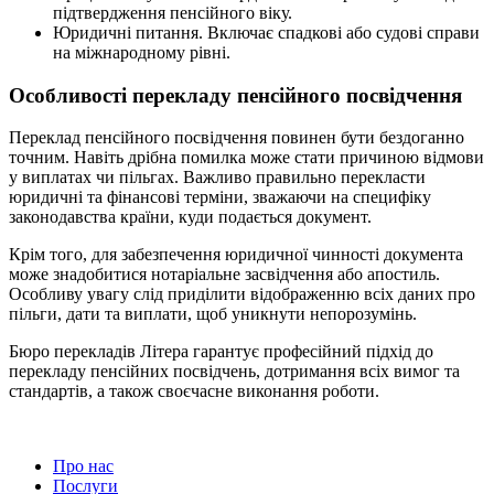
підтвердження пенсійного віку.
Юридичні питання. Включає спадкові або судові справи
на міжнародному рівні.
Особливості перекладу пенсійного посвідчення
Переклад пенсійного посвідчення повинен бути бездоганно
точним. Навіть дрібна помилка може стати причиною відмови
у виплатах чи пільгах. Важливо правильно перекласти
юридичні та фінансові терміни, зважаючи на специфіку
законодавства країни, куди подається документ.
Крім того, для забезпечення юридичної чинності документа
може знадобитися нотаріальне засвідчення або апостиль.
Особливу увагу слід приділити відображенню всіх даних про
пільги, дати та виплати, щоб уникнути непорозумінь.
Бюро перекладів Літера гарантує професійний підхід до
перекладу пенсійних посвідчень, дотримання всіх вимог та
стандартів, а також своєчасне виконання роботи.
Про нас
Послуги