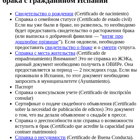
брака с гражданином Испании
Свидетельство о рождении
(Certificado de nacimiento)
Справка о семейном статусе (Certificado de estado civil)
Если вы уже были в браке, но развелись, то необходимо
будет предоставить свидетельство о расторжении брака
(или выписка о добрачной фамилии — “
витяг про
дошлюбне прізвище
”). Если овдовели, необходимо
предоставить
свидетельство о браке
и о
смерти
супруга.
Справка с места жительства
(Certificado de
empadronamiento) Внимание! Это не справка из ЖЭКа,
данный документ необходимо получить в ОВИРе. Она
предоставляется за период — 2 последних года. Если вы
проживали в Испании, то этот документ необходимо
запросить в муниципалитете (Ayuntamiento).
Паспорт
Справка о консульском учете (Сertificado de inscripción
consular)
Сертификат о подаче свадебного объявления (Сertificado
sobre la necesidad de publicación de edictos) Это документ
о том, что вы делали объявление о свадьбе в прессе.
Справка о дееспособности или справка о возможности
вступить в брак (Certificado que acredite la capacidad para
contraer matrimonio)
Справка о несудимости
(Сertificado de Buena Conducta).