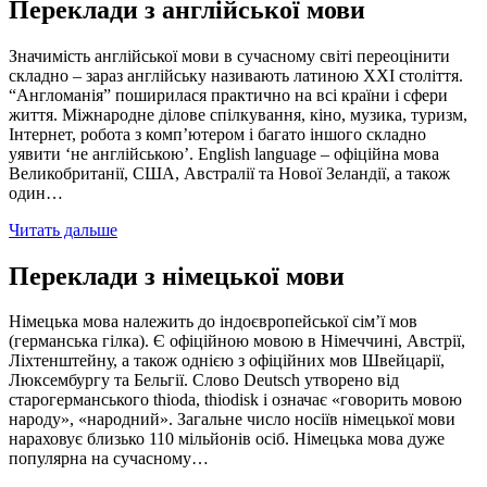
Переклади з англійської мови
Значимість англійської мови в сучасному світі переоцінити
складно – зараз англійську називають латиною XXI століття.
“Англоманія” поширилася практично на всі країни і сфери
життя. Міжнародне ділове спілкування, кіно, музика, туризм,
Інтернет, робота з комп’ютером і багато іншого складно
уявити ‘не англійською’. English language – офіційна мова
Великобританії, США, Австралії та Нової Зеландії, а також
один…
Читать дальше
Переклади з німецької мови
Німецька мова належить до індоєвропейської сім’ї мов
(германська гілка). Є офіційною мовою в Німеччині, Австрії,
Ліхтенштейну, а також однією з офіційних мов Швейцарії,
Люксембургу та Бельгії. Слово Deutsch утворено від
старогерманського thioda, thiodisk і означає «говорить мовою
народу», «народний». Загальне число носіїв німецької мови
нараховує близько 110 мільйонів осіб. Німецька мова дуже
популярна на сучасному…