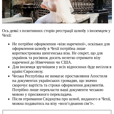
Ось деякі з позитивних сторін реєстрації шлюбу з іноземцем у
Чехії:
Не потрібне оформлення «візи нареченої», оскільки для
оформлення шлюбу в Чехії потрібна лише
короткострокова шенгенська віза. Не секрет, що для
українок та росіянок досить нелегко отримати візу
нареченої до Німеччини чи США.
Для іноземця зручнішим у всіх відносинах буде весілля в
країні Євросоюзу.
Чеська Республіка не вимагає проставляння Апостиля
на документах українських громадян, що значно
скорочує вартість та строки оформлення документів.
Потрібно лише перекласти ваші документи чеською
мовою у присяжного перекладача.
Після отримання Свідоцтва про шлюб, виданого в Чехії,
можна подаватись на візу «возз’єднання сім’ї».