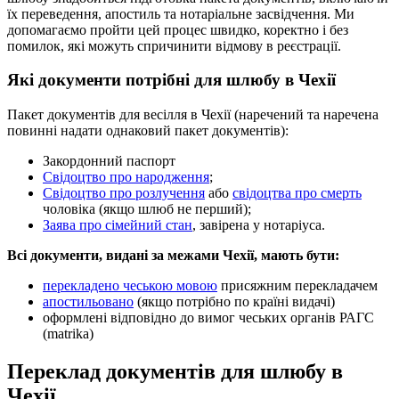
їх переведення, апостиль та нотаріальне засвідчення. Ми
допомагаємо пройти цей процес швидко, коректно і без
помилок, які можуть спричинити відмову в реєстрації.
Які документи потрібні для шлюбу в Чехії
Пакет документів для весілля в Чехії (наречений та наречена
повинні надати однаковий пакет документів):
Закордонний паспорт
Свідоцтво про народження
;
Свідоцтво про розлучення
або
свідоцтва про смерть
чоловіка (якщо шлюб не перший);
Заява про сімейний стан
, завірена у нотаріуса.
Всі документи, видані за межами Чехії, мають бути:
перекладено чеською мовою
присяжним перекладачем
апостильовано
(якщо потрібно по країні видачі)
оформлені відповідно до вимог чеських органів РАГС
(matrika)
Переклад документів для шлюбу в
Чехії