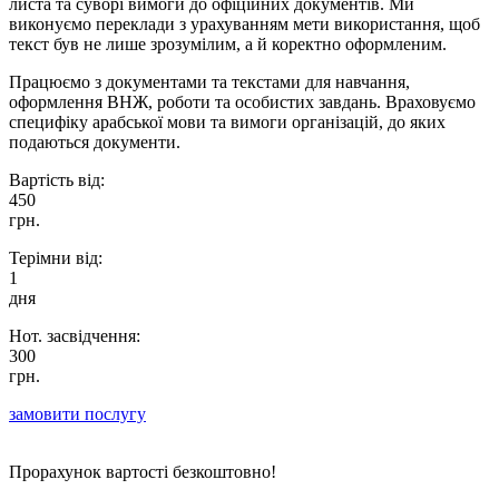
листа та суворі вимоги до офіційних документів. Ми
виконуємо переклади з урахуванням мети використання, щоб
текст був не лише зрозумілим, а й коректно оформленим.
Працюємо з документами та текстами для навчання,
оформлення ВНЖ, роботи та особистих завдань. Враховуємо
специфіку арабської мови та вимоги організацій, до яких
подаються документи.
Вартість від:
450
грн.
Терімни від:
1
дня
Нот. засвідчення:
300
грн.
замовити послугу
Прорахунок вартості безкоштовно!