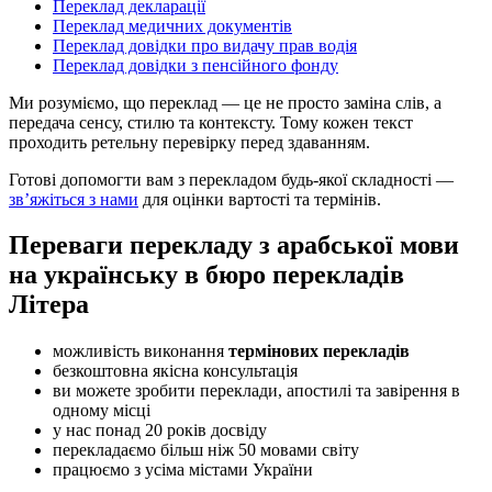
Переклад декларації
Переклад медичних документів
Переклад довідки про видачу прав водія
Переклад довідки з пенсійного фонду
Ми розуміємо, що переклад — це не просто заміна слів, а
передача сенсу, стилю та контексту. Тому кожен текст
проходить ретельну перевірку перед здаванням.
Готові допомогти вам з перекладом будь-якої складності —
зв’яжіться з нами
для оцінки вартості та термінів.
Переваги перекладу з арабської мови
на українську в бюро перекладів
Літера
можливість виконання
термінових перекладів
безкоштовна якісна консультація
ви можете зробити переклади, апостилі та завірення в
одному місці
у нас понад 20 років досвіду
перекладаємо більш ніж 50 мовами світу
працюємо з усіма містами України