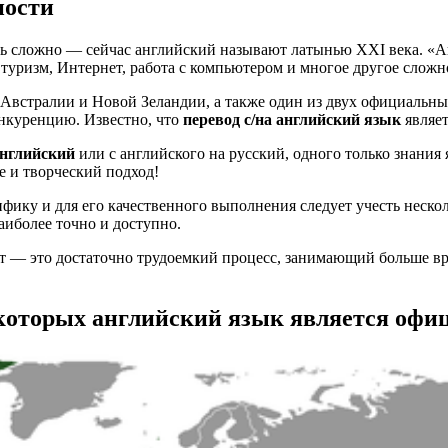
ности
ть сложно — сейчас английский называют латынью XXI века. «А
уризм, Интернет, работа с компьютером и многое другое сложно
Австралии и Новой Зеландии, а также один из двух официальн
онкуренцию. Известно, что
перевод с/на английский язык
являет
английский
или с английского на русский, одного только знания 
е и творческий подход!
фику и для его качественного выполнения следует учесть неско
аиболее точно и доступно.
от — это достаточно трудоемкий процесс, занимающий больше в
 которых английский язык является оф