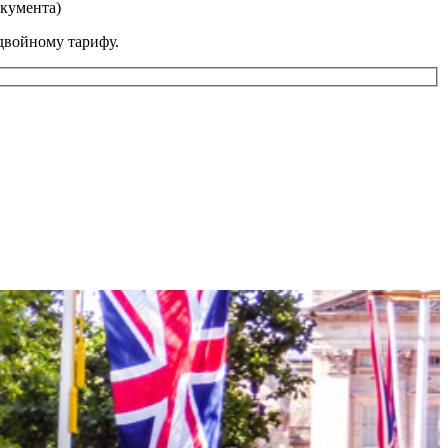
окумента)
двойному тарифу.