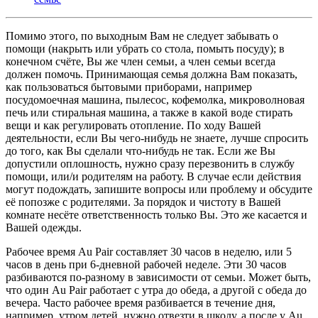
Помимо этого, по выходным Вам не следует забывать о
помощи (накрыть или убрать со стола, помыть посуду); в
конечном счёте, Вы же член семьи, а член семьи всегда
должен помочь. Принимающая семья должна Вам показать,
как пользоваться бытовыми приборами, например
посудомоечная машина, пылесос, кофемолка, микроволновая
печь или стиральная машина, а также в какой воде стирать
вещи и как регулировать отопление. По ходу Вашей
деятельности, если Вы чего-нибудь не знаете, лучше спросить
до того, как Вы сделали что-нибудь не так. Если же Вы
допустили оплошность, нужно сразу перезвонить в службу
помощи, или/и родителям на работу. В случае если действия
могут подождать, запишите вопросы или проблему и обсудите
её попозже с родителями. За порядок и чистоту в Вашей
комнате несёте ответственность только Вы. Это же касается и
Вашей одежды.
Рабочее время Au Pair составляет 30 часов в неделю, или 5
часов в день при 6-дневной рабочей неделе. Эти 30 часов
разбиваются по-разному в зависимости от семьи. Может быть,
что один Au Pair работает с утра до обеда, а другой с обеда до
вечера. Часто рабочее время разбивается в течение дня,
например, утром детей, нужно отвезти в школу, а после у Au