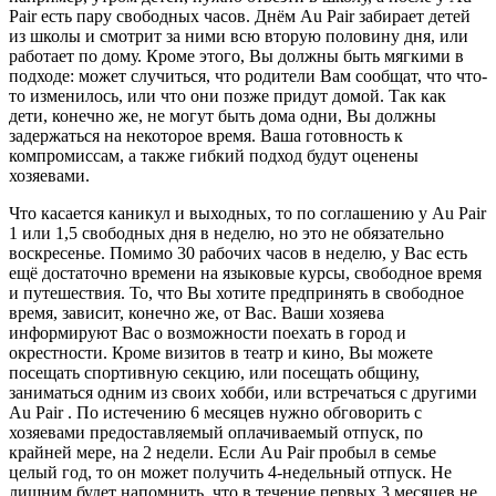
Pair есть пару свободных часов. Днём Au Pair забирает детей
из школы и смотрит за ними всю вторую половину дня, или
работает по дому. Кроме этого, Вы должны быть мягкими в
подходе: может случиться, что родители Вам сообщат, что что-
то изменилось, или что они позже придут домой. Так как
дети, конечно же, не могут быть дома одни, Вы должны
задержаться на некоторое время. Ваша готовность к
компромиссам, а также гибкий подход будут оценены
хозяевами.
Что касается каникул и выходных, то по соглашению у Au Pair
1 или 1,5 свободных дня в неделю, но это не обязательно
воскресенье. Помимо 30 рабочих часов в неделю, у Вас есть
ещё достаточно времени на языковые курсы, свободное время
и путешествия. То, что Вы хотите предпринять в свободное
время, зависит, конечно же, от Вас. Ваши хозяева
информируют Вас о возможности поехать в город и
окрестности. Кроме визитов в театр и кино, Вы можете
посещать спортивную секцию, или посещать общину,
заниматься одним из своих хобби, или встречаться с другими
Au Pair . По истечению 6 месяцев нужно обговорить с
хозяевами предоставляемый оплачиваемый отпуск, по
крайней мере, на 2 недели. Если Au Pair пробыл в семье
целый год, то он может получить 4-недельный отпуск. Не
лишним будет напомнить, что в течение первых 3 месяцев не