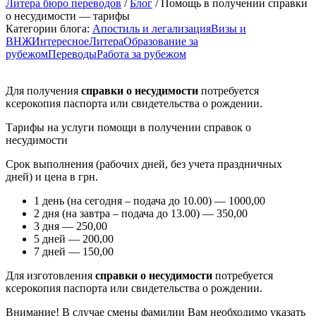
Литера бюро переводов
/
Блог
/ Помощь в получении справки
о несудимости — тарифы
Категории блога:
Апостиль и легализация
Визы и
ВНЖ
Интересное
Литера
Образование за
рубежом
Переводы
Работа за рубежом
Для получения
справки о несудимости
потребуется
ксерокопия паспорта или свидетельства о рождении.
Тарифы на услуги помощи в получении справок о
несудимости
Срок выполнения (рабочих дней, без учета праздничных
дней) и цена в грн.
1 день (на сегодня – подача до 10.00) — 1000,00
2 дня (на завтра – подача до 13.00) — 350,00
3 дня — 250,00
5 дней — 200,00
7 дней — 150,00
Для изготовления
справки о несудимости
потребуется
ксерокопия паспорта или свидетельства о рождении.
Внимание! В случае смены фамилии Вам необходимо указать