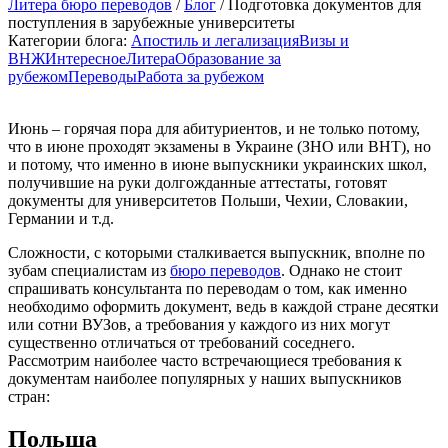
Литера бюро переводов
/
Блог
/ Подготовка документов для
поступления в зарубежные университеты
Категории блога:
Апостиль и легализация
Визы и
ВНЖ
Интересное
Литера
Образование за
рубежом
Переводы
Работа за рубежом
Июнь – горячая пора для абитуриентов, и не только потому,
что в июне проходят экзамены в Украине (ЗНО или ВНТ), но
и потому, что именно в июне выпускники украинских школ,
получившие на руки долгожданные аттестаты, готовят
документы для университетов Польши, Чехии, Словакии,
Германии и т.д.
Сложности, с которыми сталкивается выпускник, вполне по
зубам специалистам из
бюро переводов
. Однако не стоит
спрашивать консультанта по переводам о том, как именно
необходимо оформить документ, ведь в каждой стране десятки
или сотни ВУЗов, а требования у каждого из них могут
существенно отличаться от требований соседнего.
Рассмотрим наиболее часто встречающиеся требования к
документам наиболее популярных у наших выпускников
стран:
Польша