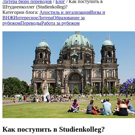
Литера бюро переводов
/
Блог
/ Как поступить в
Штудиенколлег (Studienkolleg)?
Категории блога:
Апостиль и легализация
Визы и
ВНЖ
Интересное
Литера
Образование за
рубежом
Переводы
Работа за рубежом
Как поступить в Studienkolleg?