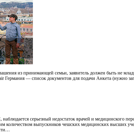
ашения из принимающей семьи, заявитель должен быть не младше 
ir Германия — список документов для подачи Анкета (нужно зап
С, наблюдается серьезный недостаток врачей и медицинского пе
шим количеством выпускников чешских медицинских высших учеб
ойти…