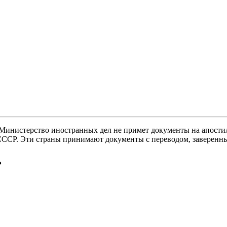
нистерство иностранных дел не примет документы на апостилир
 СССР. Эти страны принимают документы с переводом, заверенн
ь