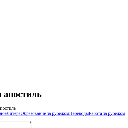
 апостиль
апостиль
ное
Литера
Образование за рубежом
Переводы
Работа за рубежом